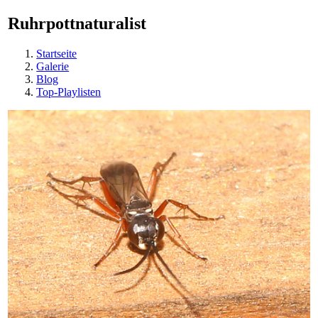
Ruhrpottnaturalist
Startseite
Galerie
Blog
Top-Playlisten