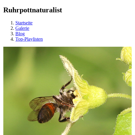
Ruhrpottnaturalist
Startseite
Galerie
Blog
Top-Playlisten