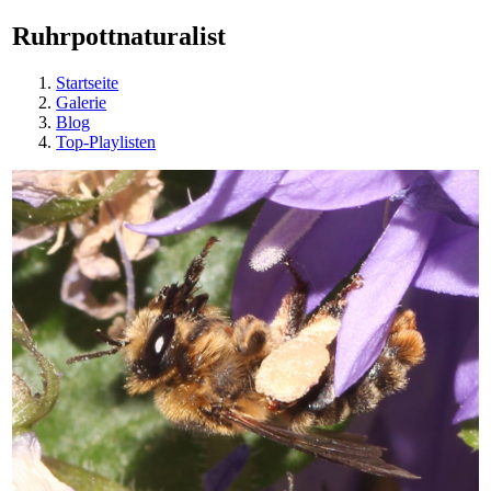
Ruhrpottnaturalist
Startseite
Galerie
Blog
Top-Playlisten